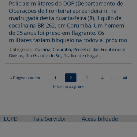
Policiais militares do DOF (Departamento de
Operações de Fronteira) apreenderam, na
madrugada desta quarta-feira (8), 1 quilo de
cocaína na BR-262, em Corumbá. Um homem
de 25 anos foi preso em flagrante. Os
militares faziam bloqueio na rodovia, próximo
Categorias:
Cocaína
,
Corumbá
,
Protetor das Fronteiras e
Divisas
,
Rio Grande do Sul
,
Tráfico de drogas
…
« Página anterior
1
2
3
4
44
Próxima página »
LGPD
Fala Servidor
Acessibilidade