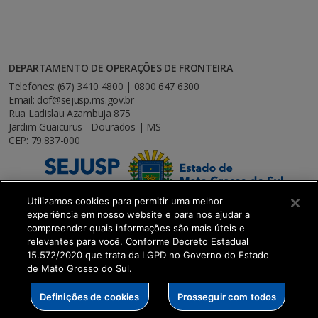
DEPARTAMENTO DE OPERAÇÕES DE FRONTEIRA
Telefones: (67) 3410 4800 | 0800 647 6300
Email: dof@sejusp.ms.gov.br
Rua Ladislau Azambuja 875
Jardim Guaicurus - Dourados | MS
CEP: 79.837-000
Utilizamos cookies para permitir uma melhor
experiência em nosso website e para nos ajudar a
compreender quais informações são mais úteis e
relevantes para você. Conforme Decreto Estadual
15.572/2020 que trata da LGPD no Governo do Estado
de Mato Grosso do Sul.
SETDIG | Secretaria-Executiva de Transformação
Definições de cookies
Prosseguir com todos
Digital