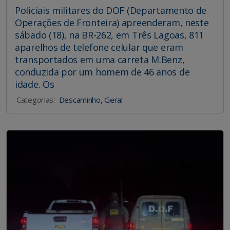
Policiais militares do DOF (Departamento de
Operações de Fronteira) apreenderam, neste
sábado (18), na BR-262, em Três Lagoas, 811
aparelhos de telefone celular que eram
transportados em uma carreta M.Benz,
conduzida por um homem de 46 anos de
idade. Os
Categorias:
Descaminho
,
Geral