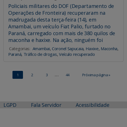
Policiais militares do DOF (Departamento de
Operações de Fronteira) recuperaram na
madrugada desta terça-feira (14), em
Amambai, um veículo Fiat Palio, furtado no
Paraná, carregado com mais de 380 quilos de
maconha e haxixe. Na ação, ninguém foi
Categorias:
Amambai
,
Coronel Sapucaia
,
Haxixe
,
Maconha
,
Paraná
,
Tráfico de drogas
,
Veículo recuperado
…
1
2
3
44
Próxima página »
LGPD
Fala Servidor
Acessibilidade