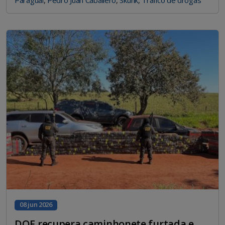
Paraguai
,
Pedro Juan Caballero
,
Skunk
,
Tráfico de drogas
08 jun 2026
DOF recupera caminhonete furtada e