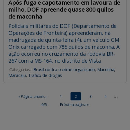
Após fuga e capotamento em lavoura de
milho, DOF apreende quase 800 quilos
de maconha
Policiais militares do DOF (Departamento de
Operações de Fronteira) apreenderam, na
madrugada de quinta-feira (4), um veículo GM
Onix carregado com 785 quilos de maconha. A
ação ocorreu no cruzamento da rodovia BR-
267 com a MS-164, no distrito de Vista
Categorias:
Brasil contra o crime organizado
,
Maconha
,
Maracaju
,
Tráfico de drogas
…
« Página anterior
1
2
3
4
465
Próxima página »