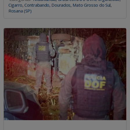
Cigarro
,
Contrabando
,
Dourados
,
Mato Grosso do Sul
,
Rosana (SP)