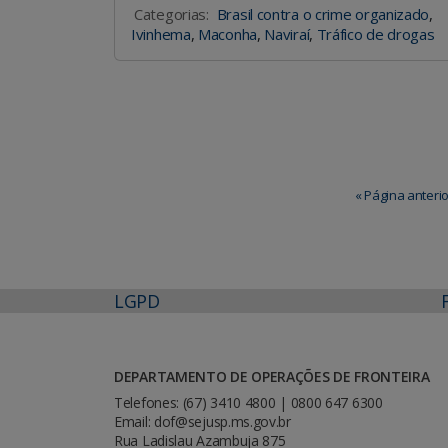
Categorias:
Brasil contra o crime organizado
,
Ivinhema
,
Maconha
,
Naviraí
,
Tráfico de drogas
« Página anterio
LGPD
DEPARTAMENTO DE OPERAÇÕES DE FRONTEIRA
Telefones: (67) 3410 4800 | 0800 647 6300
Email: dof@sejusp.ms.gov.br
Rua Ladislau Azambuja 875