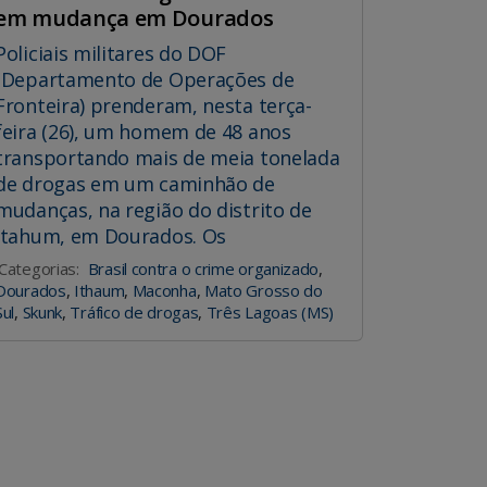
em mudança em Dourados
Policiais militares do DOF
(Departamento de Operações de
Fronteira) prenderam, nesta terça-
feira (26), um homem de 48 anos
transportando mais de meia tonelada
de drogas em um caminhão de
mudanças, na região do distrito de
Itahum, em Dourados. Os
Categorias:
Brasil contra o crime organizado
,
Dourados
,
Ithaum
,
Maconha
,
Mato Grosso do
Sul
,
Skunk
,
Tráfico de drogas
,
Três Lagoas (MS)