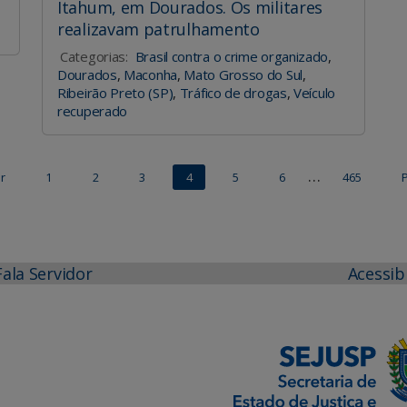
Itahum, em Dourados. Os militares
realizavam patrulhamento
Categorias:
Brasil contra o crime organizado
,
Dourados
,
Maconha
,
Mato Grosso do Sul
,
Ribeirão Preto (SP)
,
Tráfico de drogas
,
Veículo
recuperado
…
r
1
2
3
4
5
6
465
Fala Servidor
Acessib