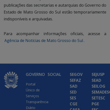
publicações das secretarias e autarquias do Governo do
Estado de Mato Grosso do Sul estão temporariamente
indisponíveis e arquivadas.
Para acompanhar informações oficiais, acesse a
Agência de Notícias de Mato Grosso do Sul
.
GOVERNO
SOCIAL
SEGOV
SEJUSP
SEFAZ
SEAD
Portal
SAD
SEILOG
Único de
SED
SEMADES
Serviços
SES
SETESC
Transparência
CGE
PGE
Diário
CASA
SEC